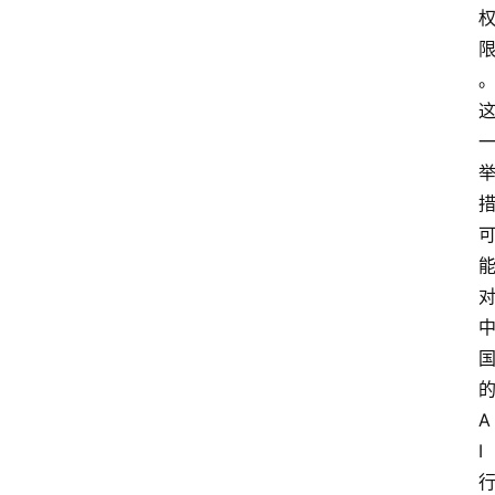
的
A
I 