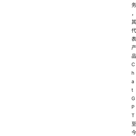
品
C
h
a
t
G
P
T 