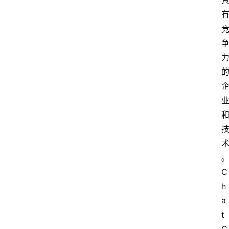
智
能
（
A
登录
注册
I
）
资
源
下
载
做
C
课
专
h
题
a
t
社