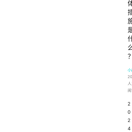
小
2
人
阅
2
0
2
4