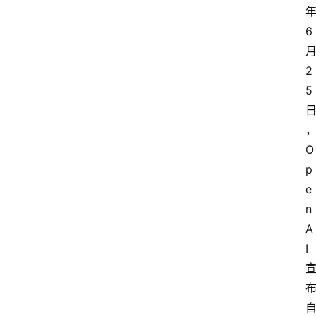
6
2
5
O
p
e
n
A
I 