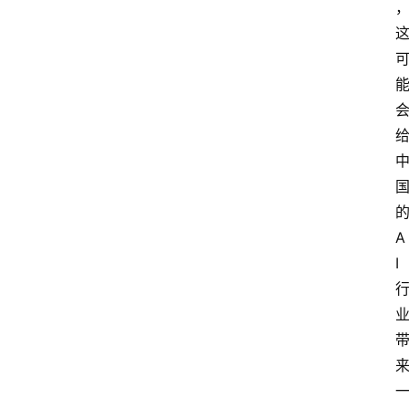
的
A
I 