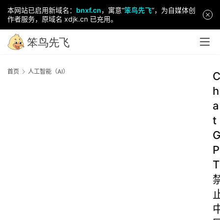
本网站已启用新域名：
bnxf.cn
，寓意“
笨鸟先飞
”，为自媒体创
作者服务，原域名 xdjk.cn 已充用。
首页
人工智能（AI）
h
a
t
P
T