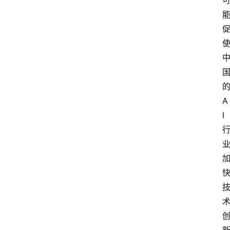
的
A
I 