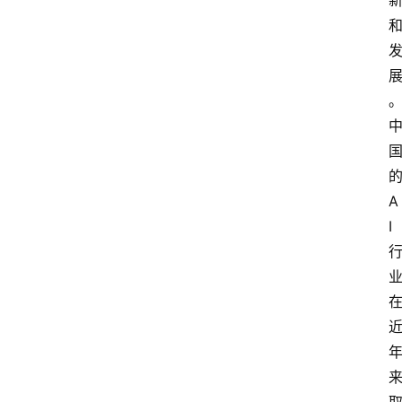
的
A
I 