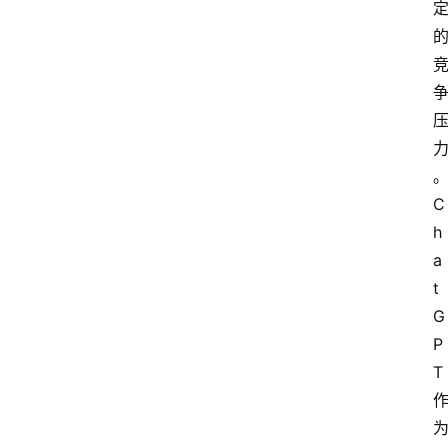
C
h
a
t
G
P
T 