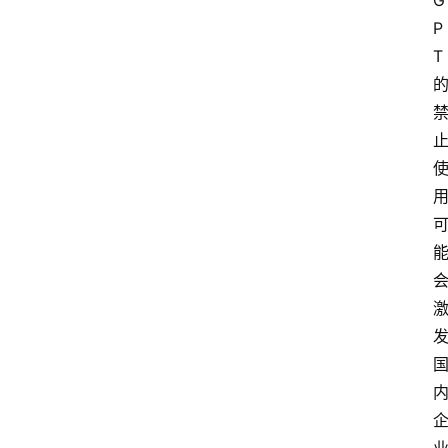
G
区
P
问
T 
答