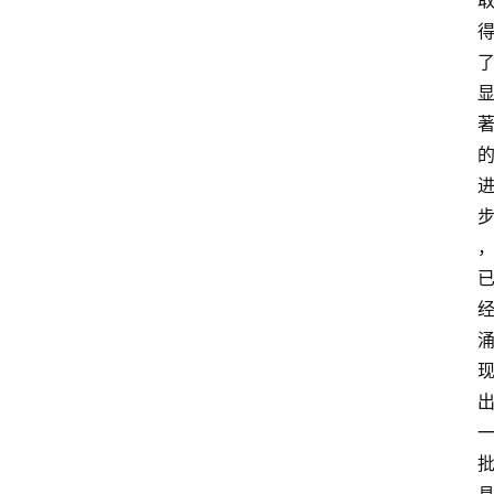
首
页
4
P
做
课
框
架
教
学
视
频
人
工