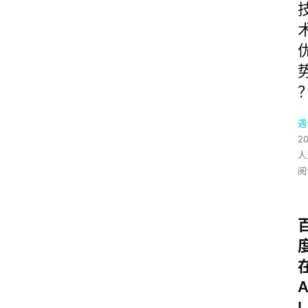
遇
2
人
阅
I