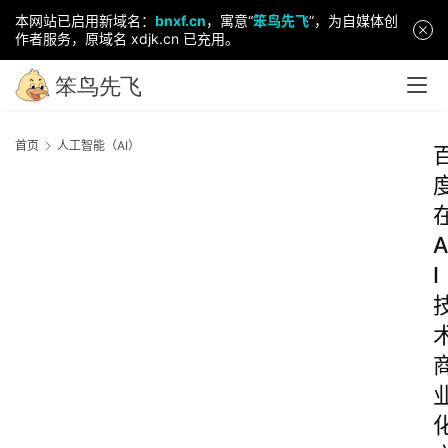
本网站已启用新域名：
bnxf.cn
，寓意“
笨鸟先飞
”，为自媒体创
作者服务，原域名 xdjk.cn 已充用。
首页
人工智能（AI）
A
I