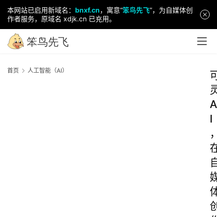
本网站已启用新域名：
bnxf.cn
，寓意“
笨鸟先飞
”，为自媒体创
作者服务，原域名 xdjk.cn 已充用。
首页
人工智能（AI）
A
I