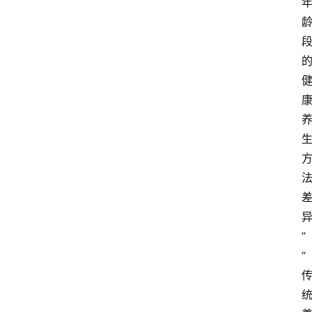
区
问
答
”
“