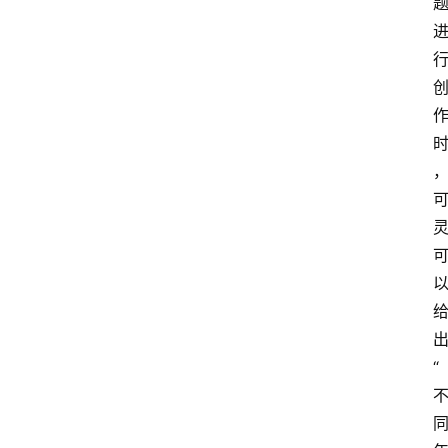
智
能
（
A
登录
注册
I
）
资
源
下
载
做
课
专
“
题
社