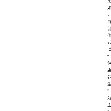
首
页
4
P
做
课
框
“
架
教
学
视
频
”
人
工