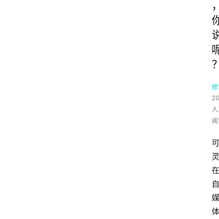
修
2
人
阅