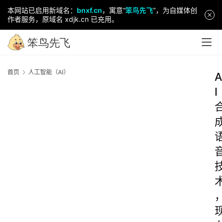
本网站已启用新域名：
bnxf.cn
，寓意“
笨鸟先飞
”，为自媒体创
作者服务，原域名 xdjk.cn 已充用。
首页
人工智能（AI）
A
I