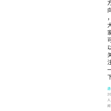
遇
2
人
阅