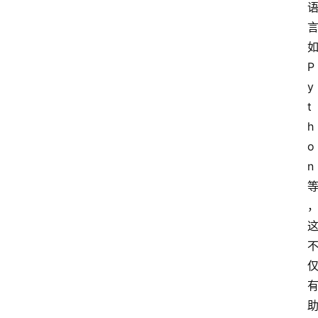
如
P
y
t
h
o
n 