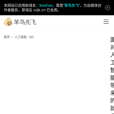
本网站已启用新域名：
bnxf.cn
，寓意“
笨鸟先飞
”，为自媒体创
作者服务，原域名 xdjk.cn 已充用。
首页
人工智能（AI）