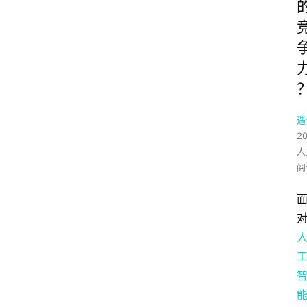
遇
2
人
阅