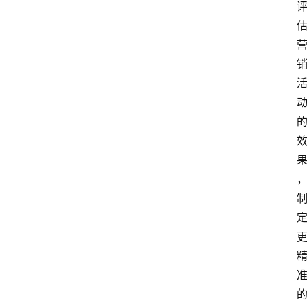
首
页
4
P
做
课
框
架
教
学
视