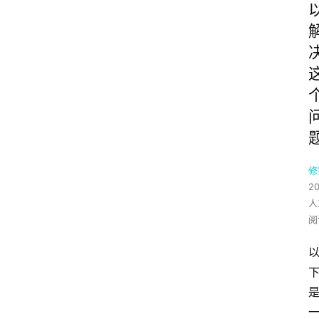
修
2
人
阅