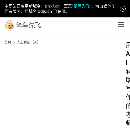
本网站已启用新域名：
bnxf.cn
，寓意“
笨鸟先飞
”，为自媒体创
作者服务，原域名 xdjk.cn 已充用。
首页
人工智能（AI）
A
I