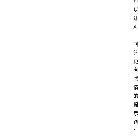
让
A
I 