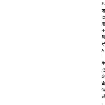
导
A
I 