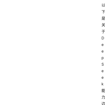
D
e
e
p
S
e
e
k