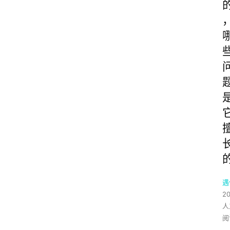
遇
2
人
阅