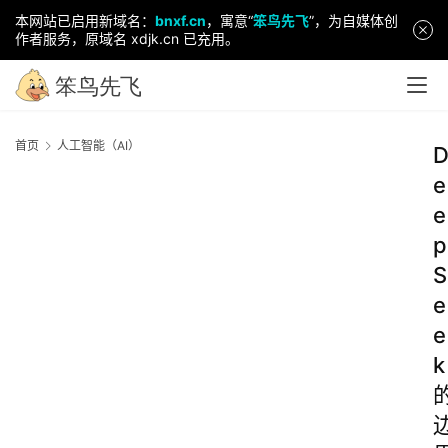
本网站已启用新域名：
bnxf.cn
，寓意“
笨鸟先飞
”，为自媒体创
作者服务，原域名 xdjk.cn 已充用。
首页
人工智能（AI）
e
e
p
S
e
e
k