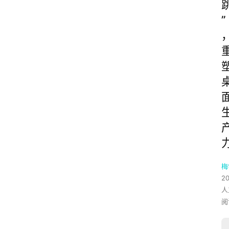
”
梅
2
人
阅