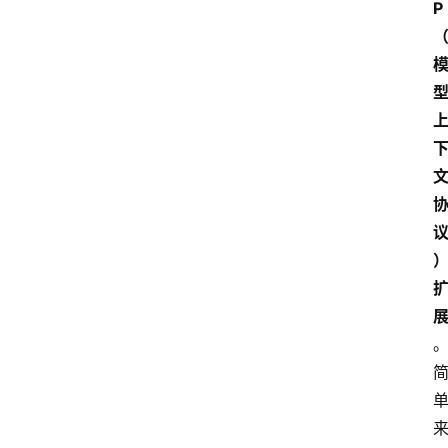
工
P
智
能
（
A
登录
注册
I
）
资
源
下
载
做
课
专
题