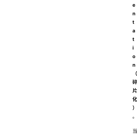
e
n
t
a
t
i
o
n