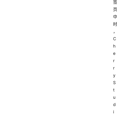
C
h
e
r
r
y 
S
t
u
d
i