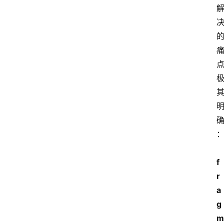
f
r
a
g
m