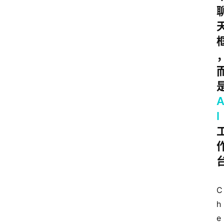
I
C
h
e