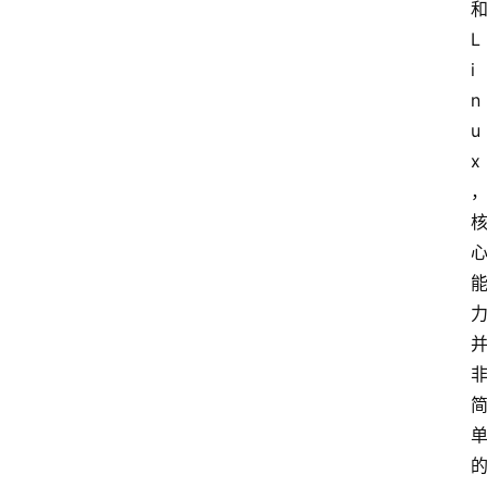
和
L
i
n
u
x