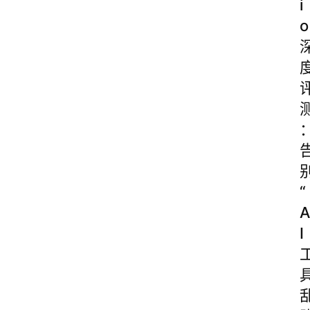
i
o
“
A
I