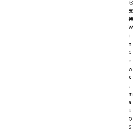
持
W
i
n
d
o
w
s
m
a
c
O
S 