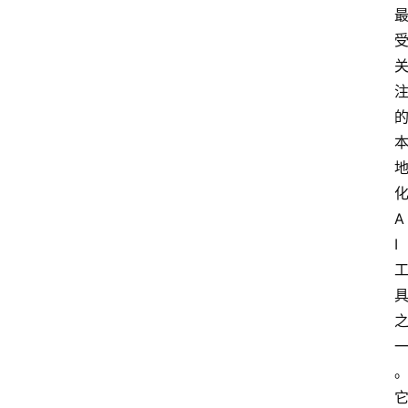
化
A
I 