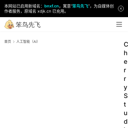
本网站已启用新域名：
bnxf.cn
，寓意“
笨鸟先飞
”，为自媒体创
作者服务，原域名 xdjk.cn 已充用。
首页
人工智能（AI）
h
e
r
r
y
S
t
u
d