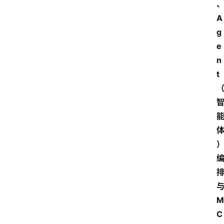
A
首
g
页
e
n
4
t
P
做
课
框
架
教
学
视
与
频
M
人
C