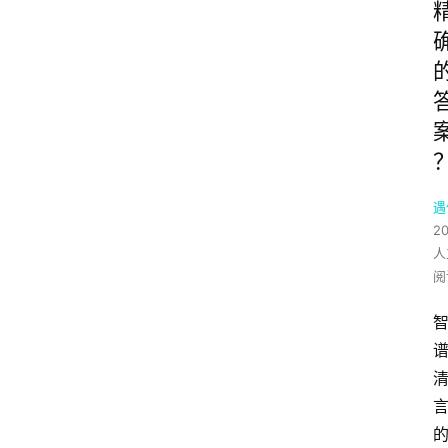
遇
2
人
阅