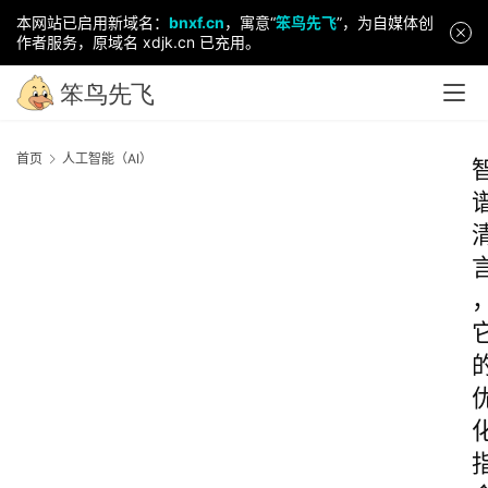
本网站已启用新域名：
bnxf.cn
，寓意“
笨鸟先飞
”，为自媒体创
作者服务，原域名 xdjk.cn 已充用。
首页
人工智能（AI）