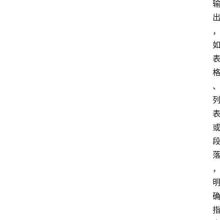
首
页
4
P
做
课
框
架
教
学
视