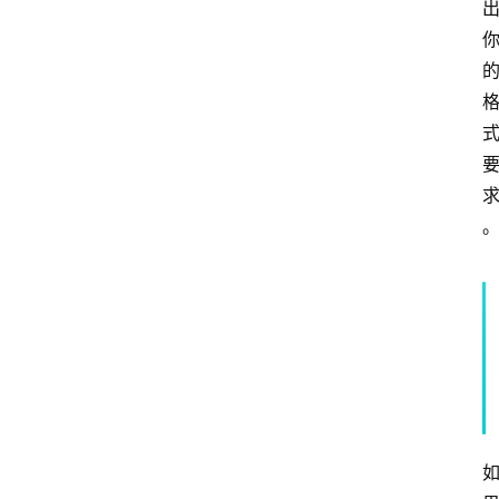
频
人
工
智
能
（
A
登录
注册
I
）
资
源
下
载
做
课