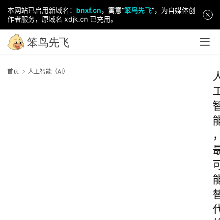
本网站已启用新域名：
bnxf.cn
，寓意“
笨鸟先飞
”，为自媒体创
作者服务，原域名 xdjk.cn 已充用。
首页
人工智能（AI）