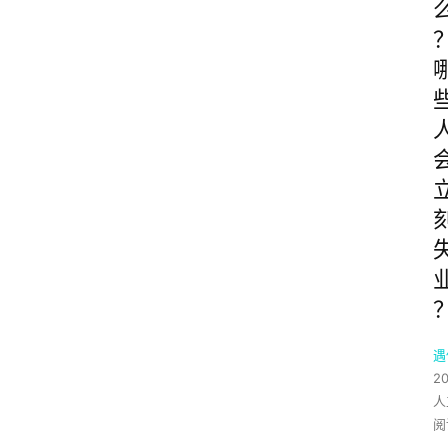
遇
2
人
阅