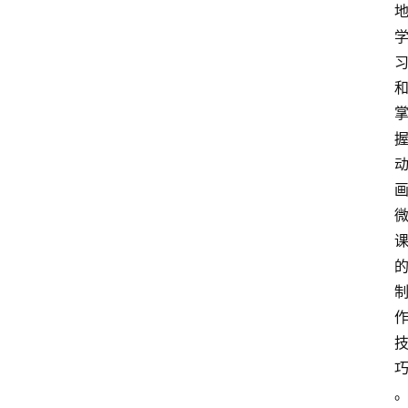
频
人
工
智
能
（
A
登录
注册
I
）
资
源
下
载
做
课