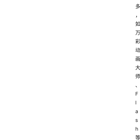
F
l
a
s
h