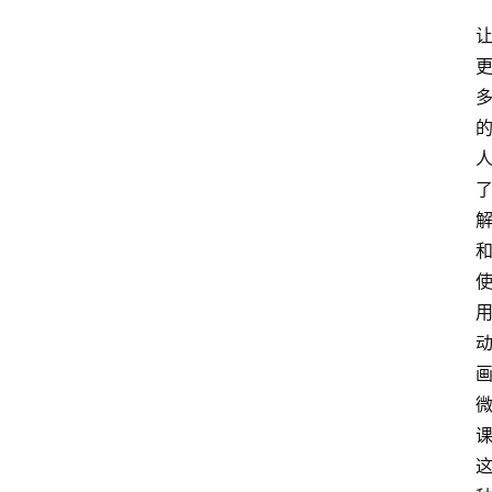
专
题
社
区
问
答