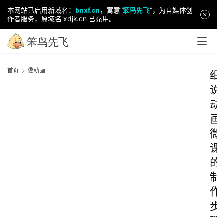
本网站已启用新域名：
bnxf.cn
，寓意“
笨鸟先飞
”，为自媒体创
作者服务，原域名 xdjk.cn 已充用。
首页
做动画