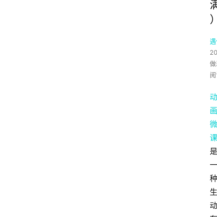
遇
2
做
阅