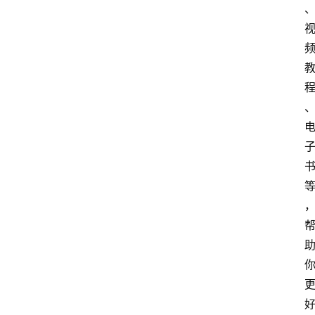
首
页
4
P
做
课
框
架
教
学
视