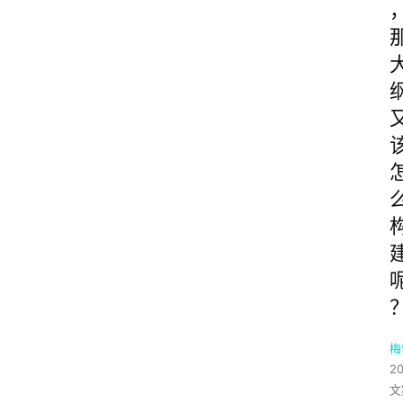
梅
2
文