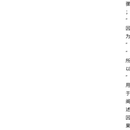
“
”
“
”