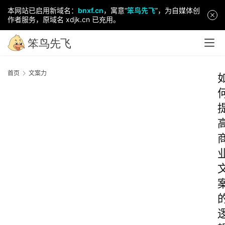
本网站已启用新域名：
bnxf.cn
，寓意“
笨鸟先飞
”，为自媒体创
作者服务，原域名 xdjk.cn 已充用。
首页
文案力