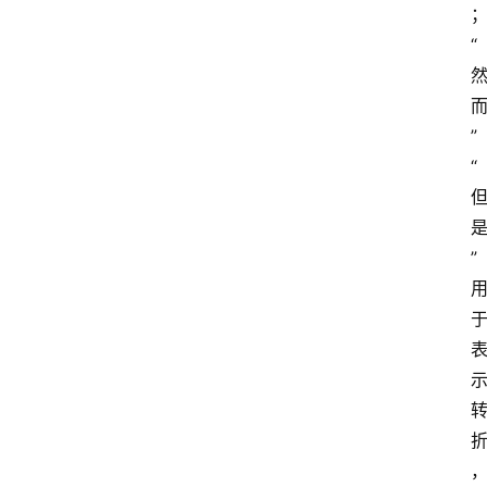
“
”
“
”