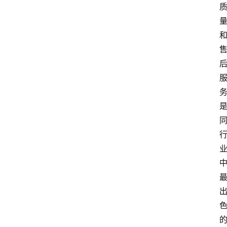
首
页
4
P
做
课
框
架
教
学
视
频
人
工