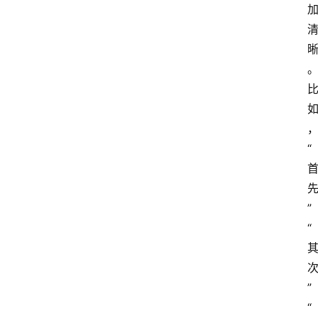
“
”
“
”
“