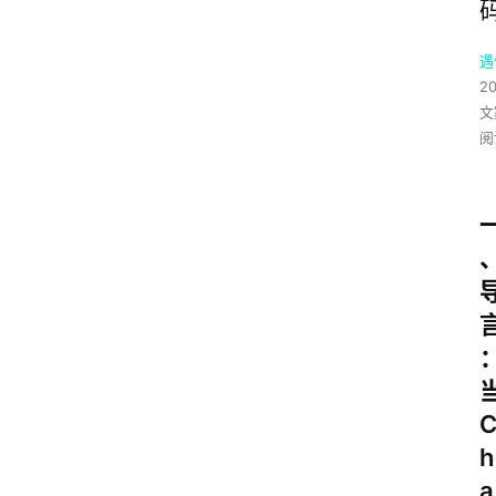
遇
2
文
阅
h
a