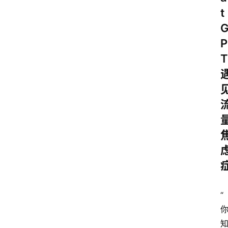
t
P
T
“