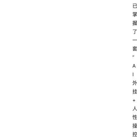
”
A
I
+