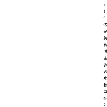
+
”
@
母
2