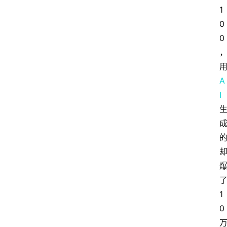
1
0
0
A
I
1
0