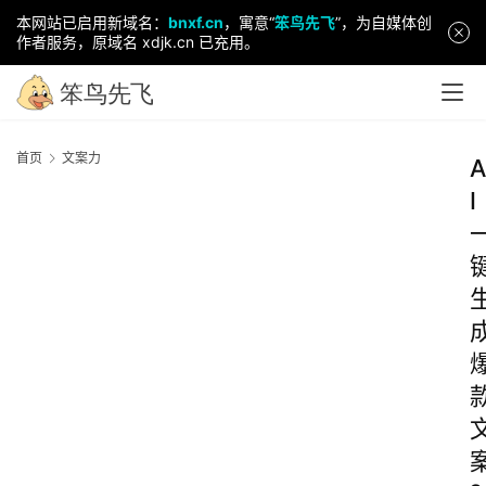
本网站已启用新域名：
bnxf.cn
，寓意“
笨鸟先飞
”，为自媒体创
作者服务，原域名 xdjk.cn 已充用。
首页
文案力
A
I