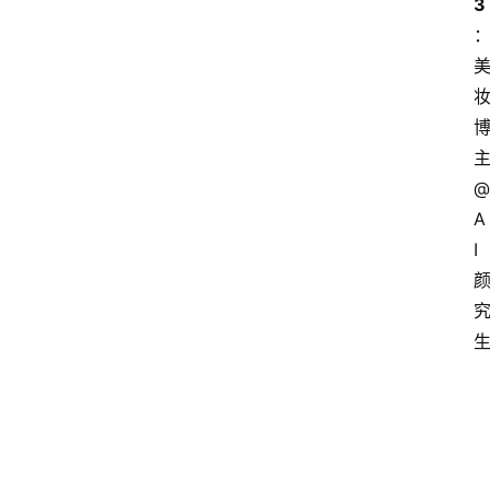
3
@
A
I