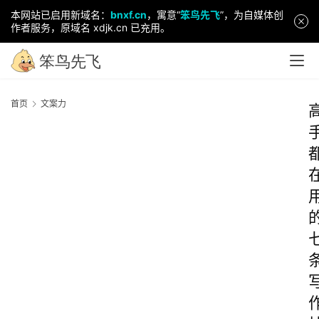
本网站已启用新域名：
bnxf.cn
，寓意“
笨鸟先飞
”，为自媒体创
作者服务，原域名 xdjk.cn 已充用。
首页
文案力