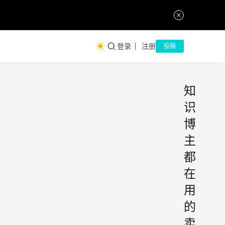
登录
注册
投稿
知
识
博
主
都
在
用
的
卖