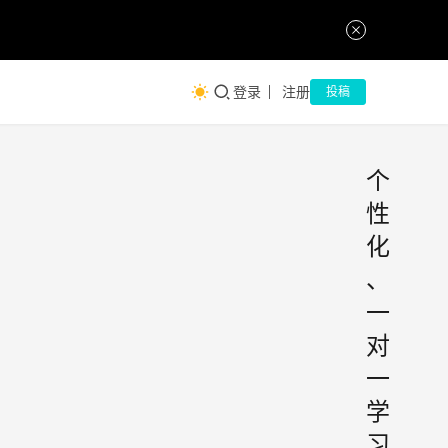
登录
注册
投稿
个
性
化
、
一
对
一
学
习