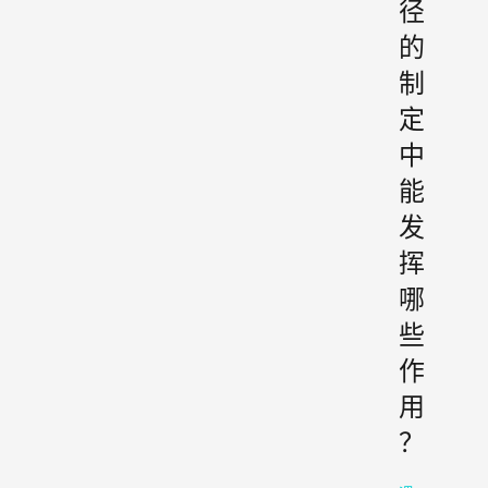
径
的
制
定
中
能
发
挥
哪
些
作
用
？