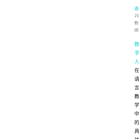
遇
2
数
阅