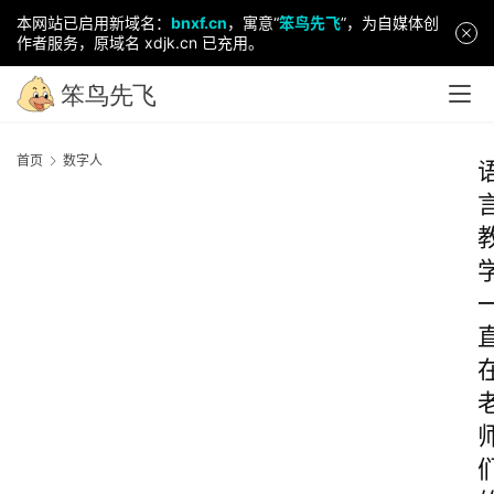
本网站已启用新域名：
bnxf.cn
，寓意“
笨鸟先飞
”，为自媒体创
作者服务，原域名 xdjk.cn 已充用。
首页
数字人