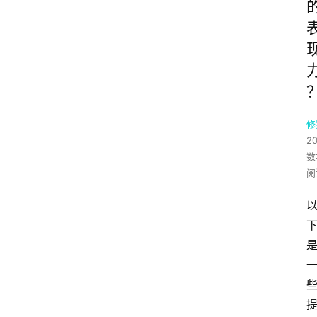
修
2
数
阅