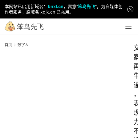
本网站已启用新域名：
bnxf.cn
，寓意“
笨鸟先飞
”，为自媒体创
作者服务，原域名 xdjk.cn 已充用。
首页
数字人