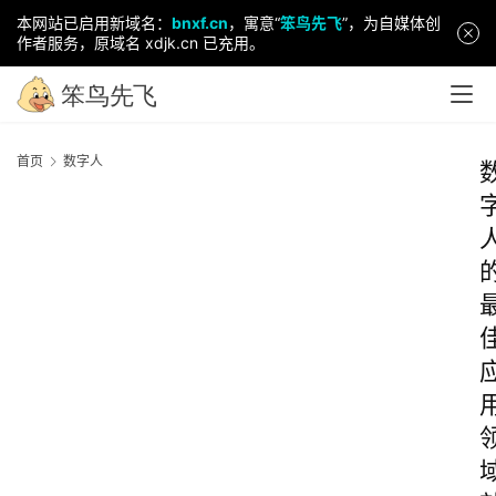
本网站已启用新域名：
bnxf.cn
，寓意“
笨鸟先飞
”，为自媒体创
作者服务，原域名 xdjk.cn 已充用。
首页
数字人