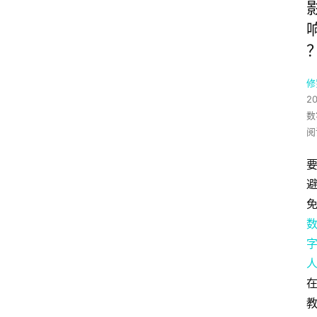
修
2
数
阅