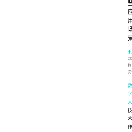
小
20
数
阅