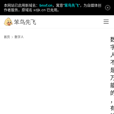
本网站已启用新域名：
bnxf.cn
，寓意“
笨鸟先飞
”，为自媒体创
作者服务，原域名 xdjk.cn 已充用。
首页
数字人