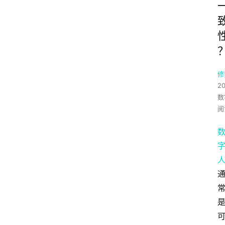
修
2
数
阅