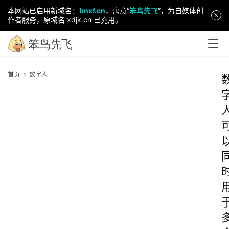
本网站已启用新域名：
bnxf.cn
，寓意“
笨鸟先飞
”，为自媒体创
作者服务，原域名 xdjk.cn 已充用。
首页
数字人