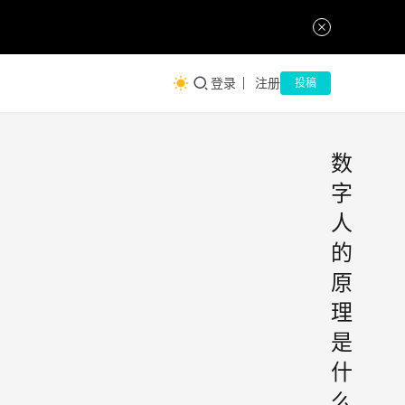
登录
注册
投稿
数
字
人
的
原
理
是
什
么