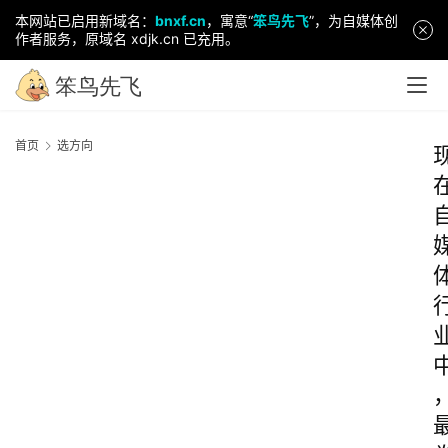
本网站已启用新域名：
bnxf.cn
，寓意“
笨鸟先飞
”，为自媒体创
作者服务，原域名 xdjk.cn 已充用。
首页
选方向