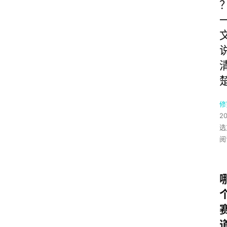
修
2
选
阅