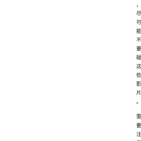
首
页
4
P
做
课
框
架
教
学
视