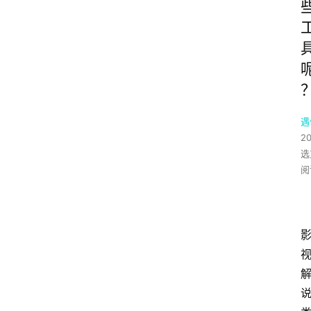
遇
2
选
阅