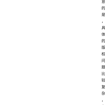
频
人
工
智
能
（
A
登录
注册
I
）
资
源
下
载
做
课