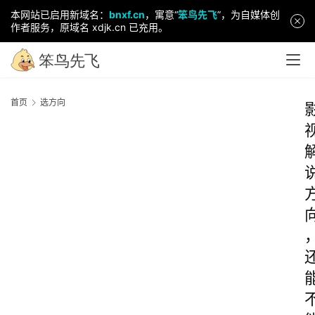
本网站已启用新域名：
bnxf.cn
，寓意“
笨鸟先飞
”，为自媒体创
作者服务，原域名 xdjk.cn 已充用。
首页
选方向