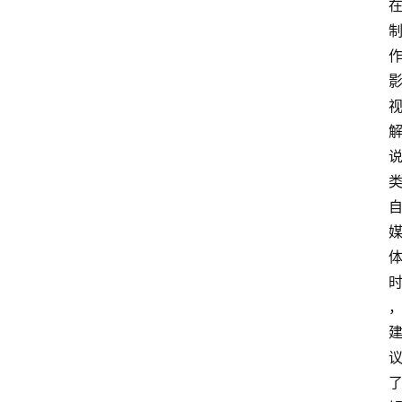
专
题
社
区
问
答