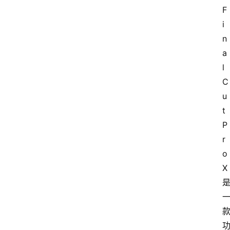
F
i
n
a
l 
C
u
t 
P
r
o 
X 