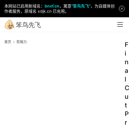
本网站已启用新域名：
bnxf.cn
，寓意“
笨鸟先飞
”，为自媒体创
作者服务，原域名 xdjk.cn 已充用。
首页
剪辑力
F
i
n
a
l
u
t
P
r