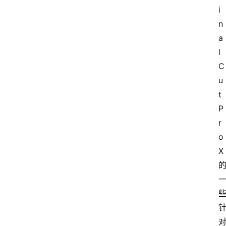
i
n
a
l 
C
u
t 
P
r
o 
X