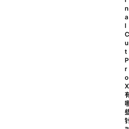
n
a
l
u
t
P
r
o
X