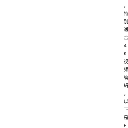
4
K
F