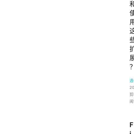
遇
2
剪
阅
F
i