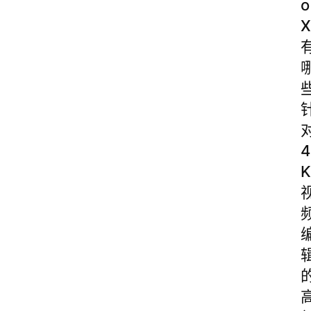
o
X
4
K