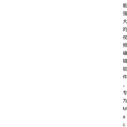
M
a
c