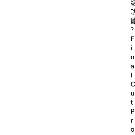
F
i
n
a
l
u
t
P
r
o