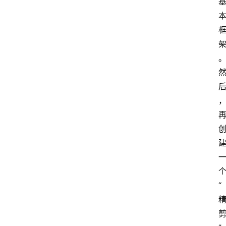
频
人
工
智
能
（
A
登录
注册
I
）
资
源
下
载
“
做
课