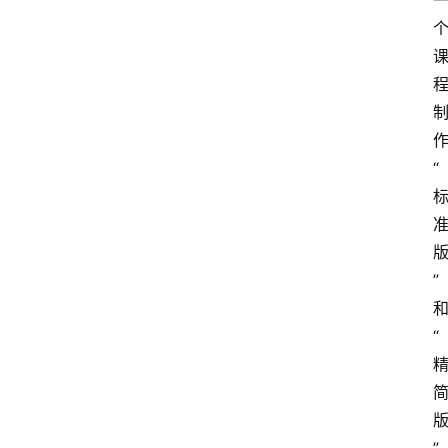
“
”
“