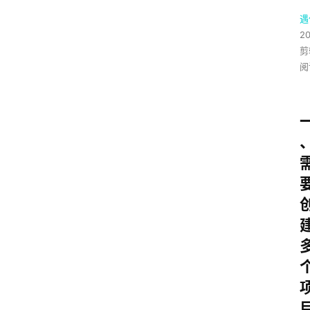
遇
2
剪
阅