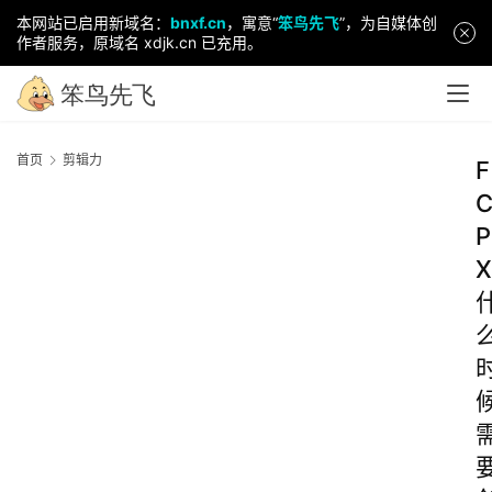
本网站已启用新域名：
bnxf.cn
，寓意“
笨鸟先飞
”，为自媒体创
作者服务，原域名 xdjk.cn 已充用。
首页
剪辑力
F
P
X