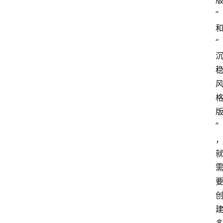
”
“
”