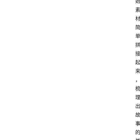
首
页
4
P
做
课
框
架
教
学
视