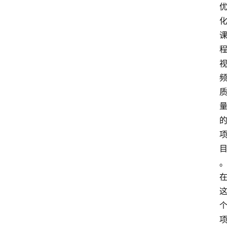
频
人
工
智
能
（
A
登录
注册
I
）
资
源
下
载
做
课