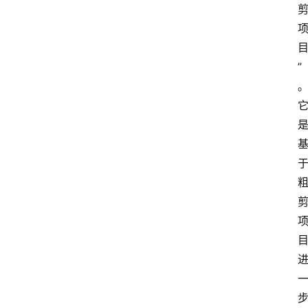
”
首
页
4
P
做
课
框
架
教
学
视