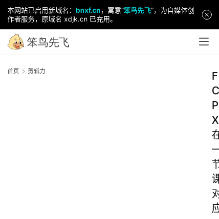
本网站已启用新域名：
bnxf.cn
，寓意“
笨鸟先飞
”，为自媒体创
作者服务，原域名 xdjk.cn 已充用。
首页
剪辑力
F
P
X