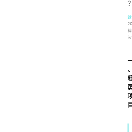
遇
20
剪
阅