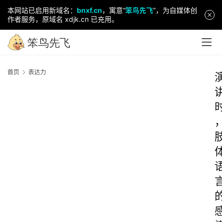
本网站已启用新域名：
bnxf.cn
，寓意“
笨鸟先飞
”，为自媒体创
作者服务，原域名 xdjk.cn 已充用。
首页
表达力