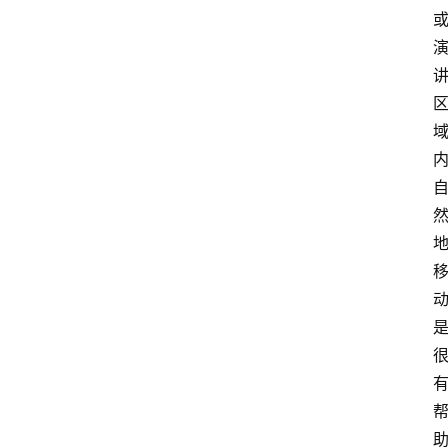
智
能
（
A
登录
注册
I
）
资
源
下
载
做
课
专
题
社