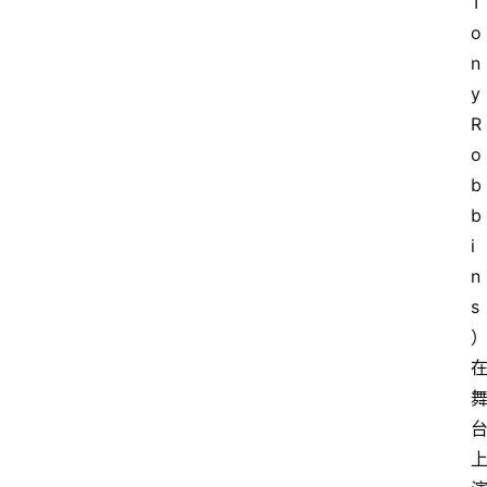
T
o
n
y 
R
o
b
b
i
n
s