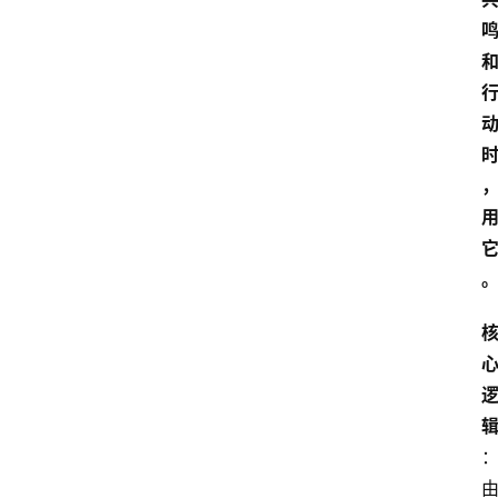
智
能
（
A
登录
注册
I
）
资
源
下
载
做
课
专
题
社