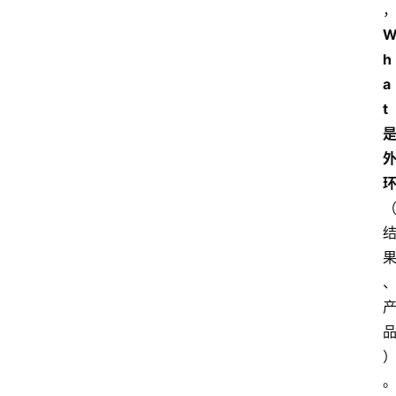
h
a
t