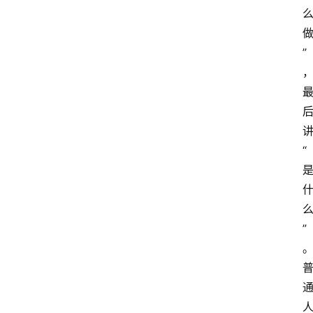
”
“
”