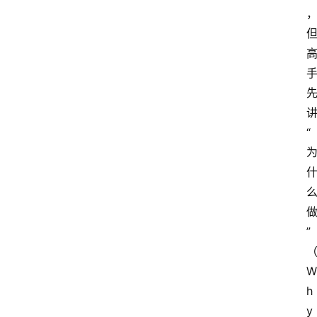
“
”
W
h
y