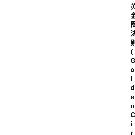
(
o
l
d
e
n
i
r