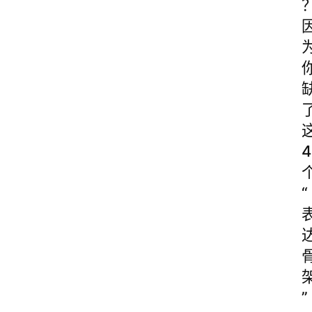
4
“
”