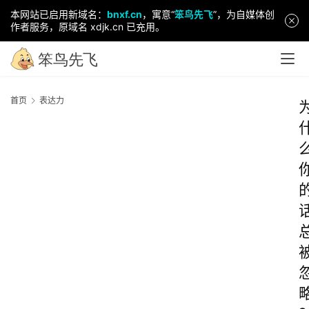
本网站已启用新域名：
bnxf.cn
，寓意“
笨鸟先飞
”，为自媒体创
作者服务，原域名 xdjk.cn 已充用。
首页
表达力