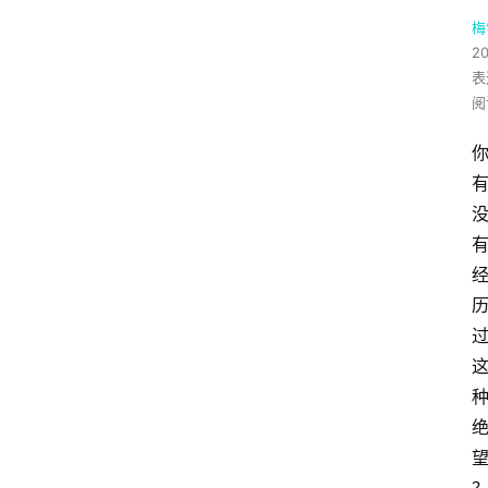
梅
2
表
阅