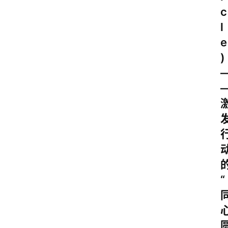
c
l
e
)
“