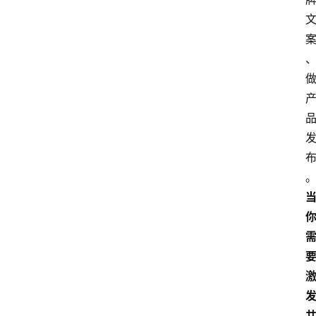
首
页
4
P
做
课
框
架
教
学
视
频
人
工