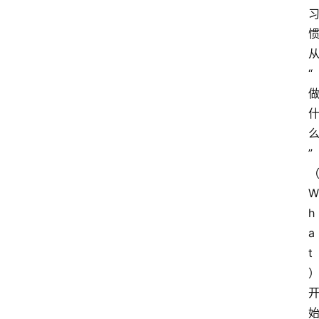
“
”
W
h
a
t