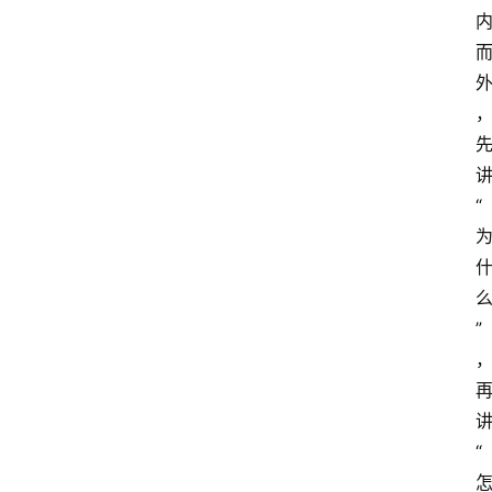
区
问
答
“
”
“