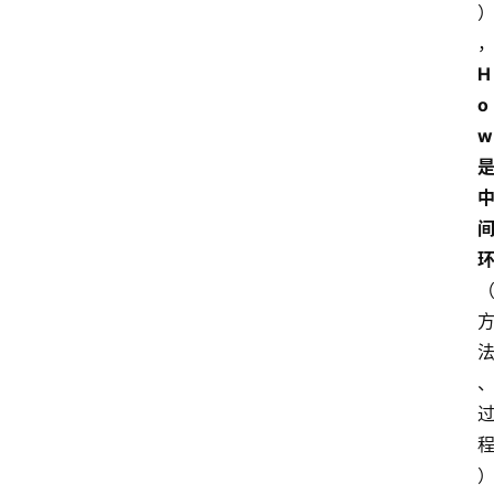
H
o
w