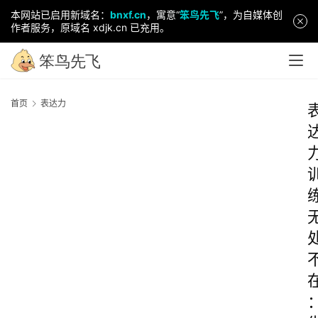
本网站已启用新域名：
bnxf.cn
，寓意“
笨鸟先飞
”，为自媒体创
作者服务，原域名 xdjk.cn 已充用。
首页
表达力