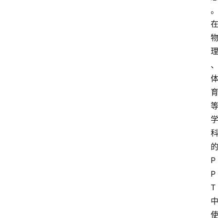
区
问
答
的
P
P
T 