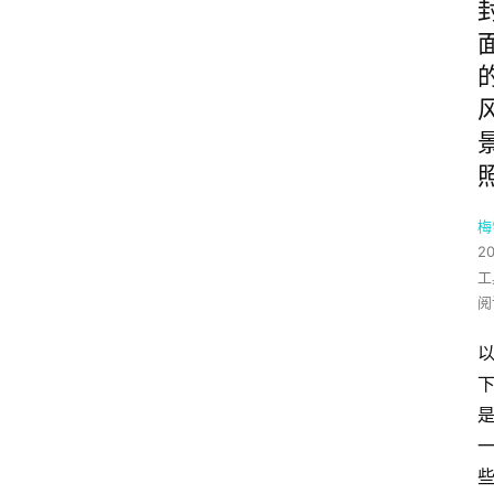
梅
2
工
阅