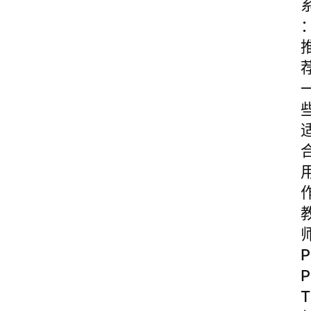
P
P
T