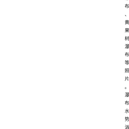
首
页
4
P
做
课
框
架
教
学
视
频
人
工