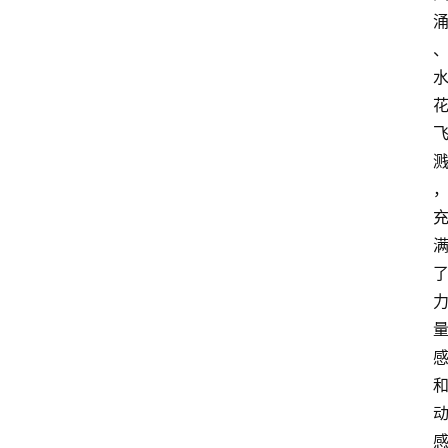
智
能
（
A
登录
注册
I
）
资
源
下
载
做
课
专
题
社