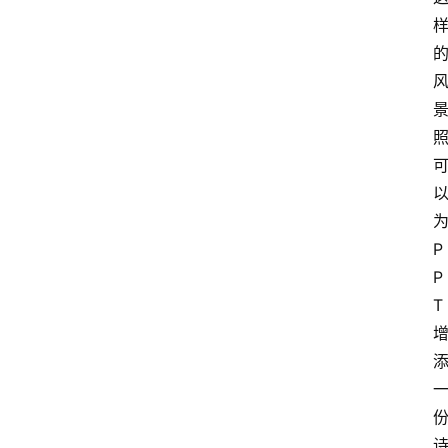
为
P
P
T 