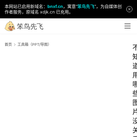
本网站已启用新域名：
bnxf.cn
，寓意“
笨鸟先飞
”，为自媒体创
作者服务，原域名 xdjk.cn 已充用。
首页
工具箱（PPT/导图）