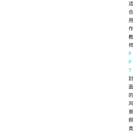
P
P
T