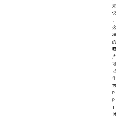
为
P
P
T 