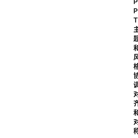
P
P
T