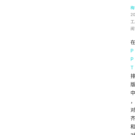
梅
2
工
阅
P
P
T