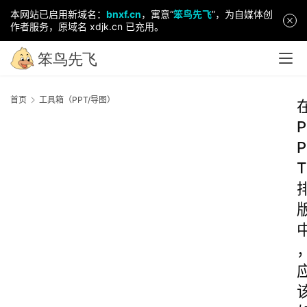
本网站已启用新域名：
bnxf.cn
，寓意“
笨鸟先飞
”，为自媒体创
作者服务，原域名 xdjk.cn 已充用。
首页
工具箱（PPT/导图）
P
P
T