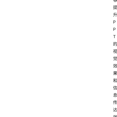
P
P
T