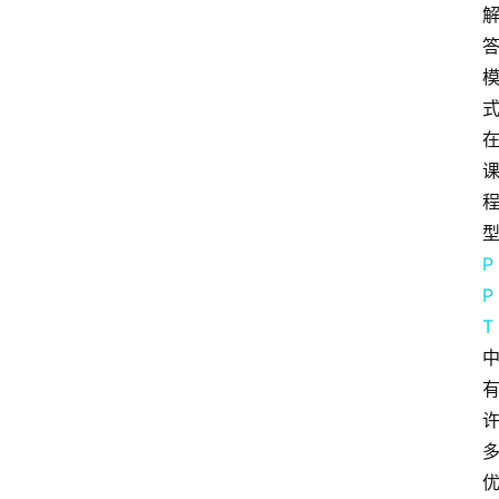
P
P
T