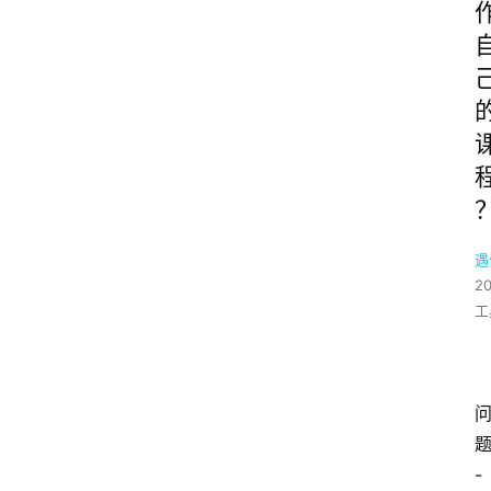
遇
2
工
-