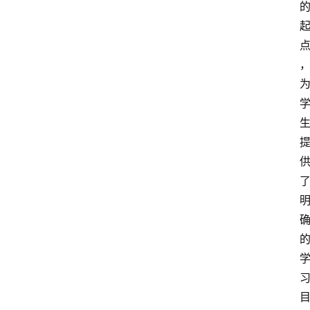
频
人
工
智
能
（
A
登录
注册
I
）
资
源
下
载
做
课