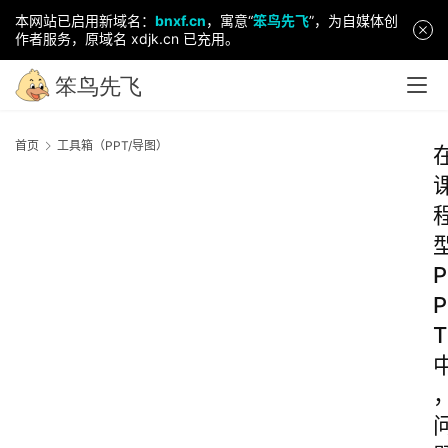
本网站已启用新域名：
bnxf.cn
，寓意“
笨鸟先飞
”，为自媒体创
作者服务，原域名 xdjk.cn 已充用。
首页
工具箱（PPT/导图）
P
P
T