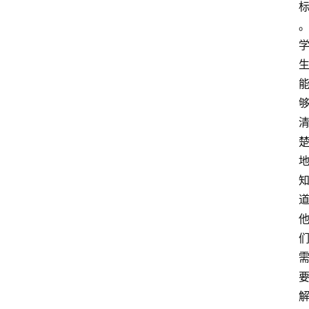
专
题
社
区
问
答