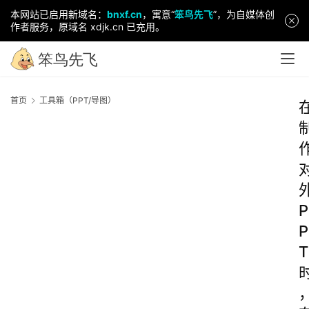
本网站已启用新域名：
bnxf.cn
，寓意“
笨鸟先飞
”，为自媒体创
作者服务，原域名 xdjk.cn 已充用。
首页
工具箱（PPT/导图）
P
P
T