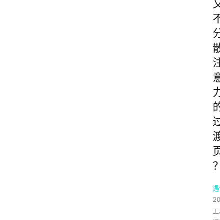
遇
2
工