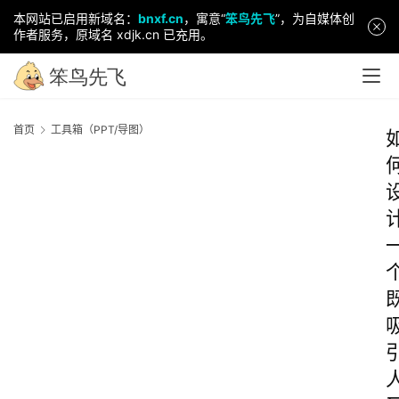
本网站已启用新域名：
bnxf.cn
，寓意“
笨鸟先飞
”，为自媒体创
作者服务，原域名 xdjk.cn 已充用。
首页
工具箱（PPT/导图）