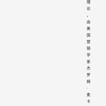
理
论
，
由
美
国
营
销
学
家
杰
罗
姆
·
麦
卡