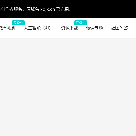
创作者服务，原域名 xdjk.cn 已充用。
筹备中
筹备中
教学视频
人工智能（AI）
资源下载
做课专题
社区问答