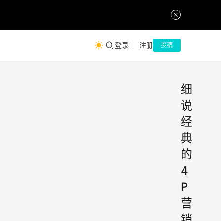
登录
注册
投稿
细
说
经
典
的
4
P
营
销