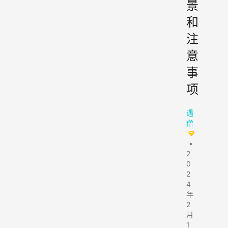
景
和
注
意
事
项
遇
僧
•
2
0
2
4
年
2
月
1