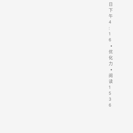
日
下
午
4
:
1
6
•
优
化
力
•
阅
读
1
5
3
6