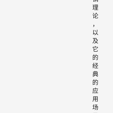
理
论
，
以
及
它
的
经
典
的
应
用
场