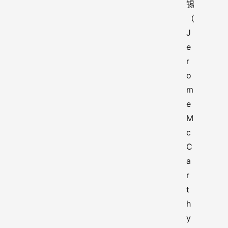
锡
（ 
J
e
r
o
m
e 
M
c
C
a
r
t
h
y