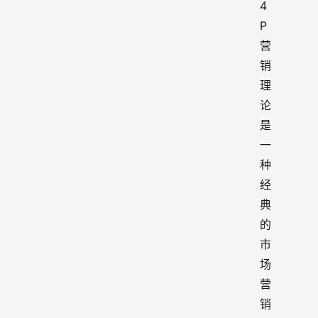
4
P 
营
销
理
论
是
一
种
经
典
的
市
场
营
销