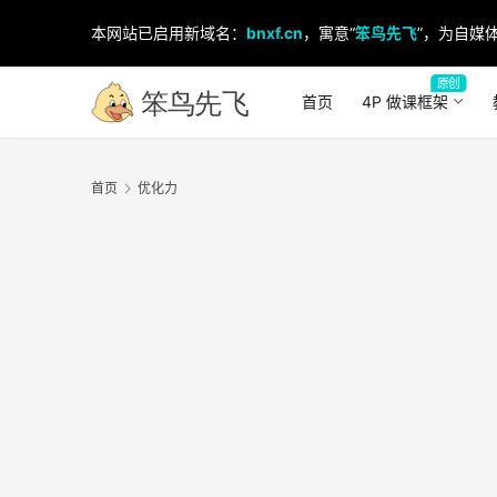
本网站已启用新域名：
bnxf.cn
，寓意“
笨鸟先飞
”，为自媒体
原创
首页
4P 做课框架
首页
优化力