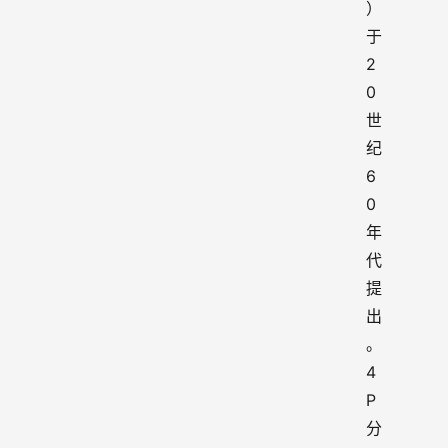
）
于 
2
0 
世
纪 
6
0 
年
代
提
出
。
4
P 
分