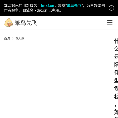
本网站已启用新域名：
bnxf.cn
，寓意“
笨鸟先飞
”，为自媒体创
作者服务，原域名 xdjk.cn 已充用。
首页
写大纲