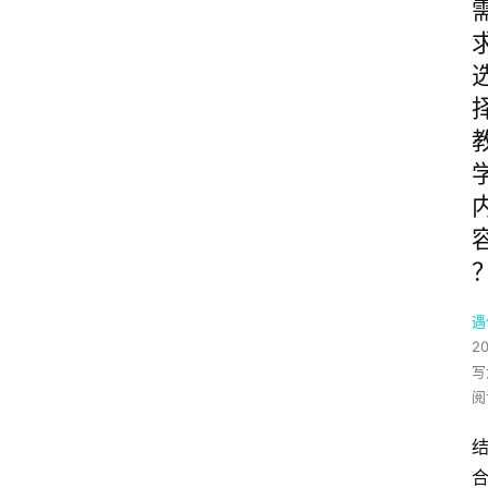
遇
2
写
阅