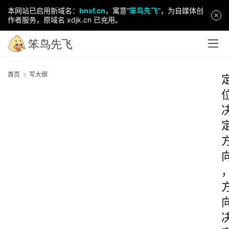
本网站已启用新域名：
bnxf.cn
，寓意“
笨鸟先飞
”，为自媒体创
作者服务，原域名 xdjk.cn 已充用。
首页
写大纲