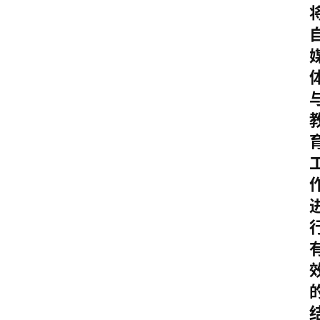
首
页
4
P
做
课
框
架
教
学
视
频
人
工