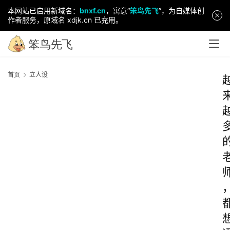
本网站已启用新域名：
bnxf.cn
，寓意“
笨鸟先飞
”，为自媒体创
作者服务，原域名 xdjk.cn 已充用。
首页
立人设