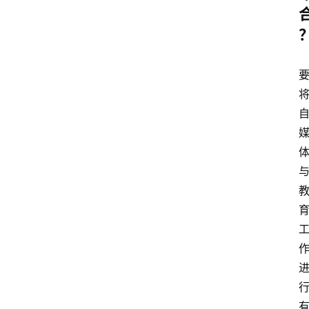
智
能
（
A
登录
注册
I
）
资
源
下
载
做
课
专
题
社