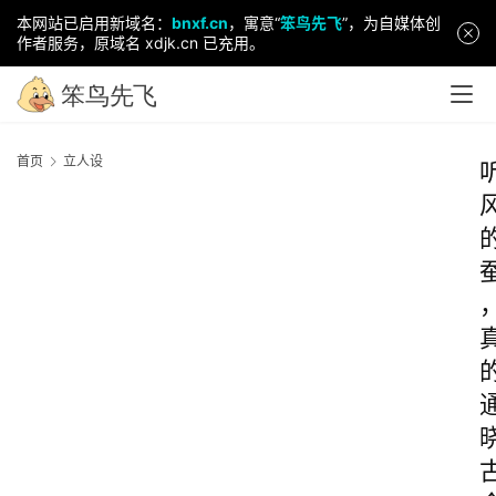
本网站已启用新域名：
bnxf.cn
，寓意“
笨鸟先飞
”，为自媒体创
作者服务，原域名 xdjk.cn 已充用。
首页
立人设