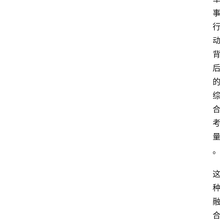
频
人
工
智
能
（
A
登录
注册
I
）
资
源
下
载
做
课