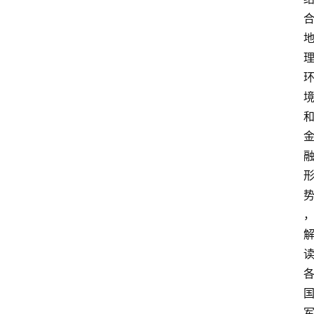
首
页
4
P
做
课
框
架
教
学
视