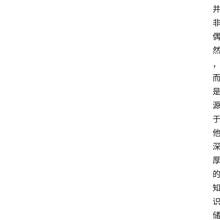
专
题
社
区
问
答