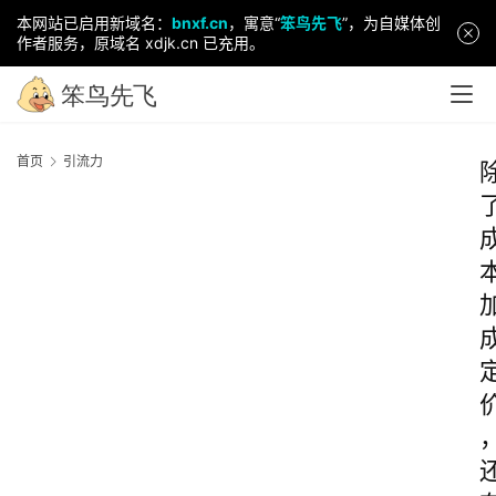
本网站已启用新域名：
bnxf.cn
，寓意“
笨鸟先飞
”，为自媒体创
作者服务，原域名 xdjk.cn 已充用。
首页
引流力