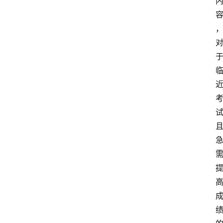
频
人
工
智
能
（
A
登录
注册
I
）
资
源
下
载
做
课