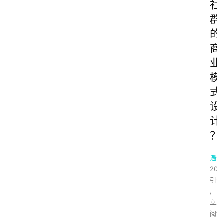
遇
2
引
,
立
阅