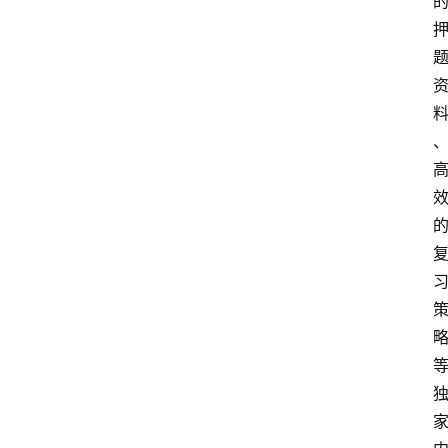
首
页
4
P
做
课
框
架
教
学
视