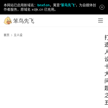
本网站已启用新域名：
bnxf.cn
，寓意“
笨鸟先飞
”，为自媒体创
作者服务，原域名 xdjk.cn 已充用。
首页
立人设