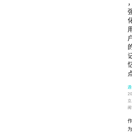
遇
2
立
阅