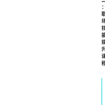
智
能
（
A
登录
注册
I
）
资
源
下
载
做
课
专
题
社