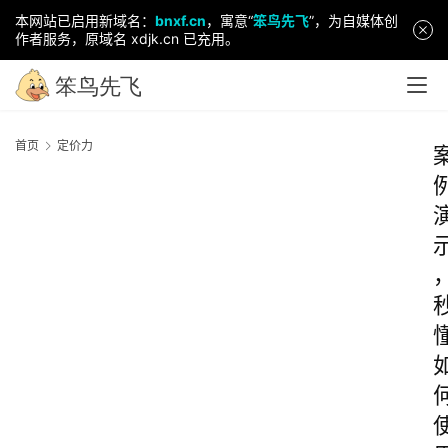
本网站已启用新域名：
bnxf.cn
，寓意“
笨鸟先飞
”，为自媒体创
作者服务，原域名 xdjk.cn 已充用。
首页
定价力