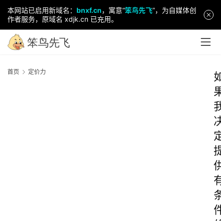
本网站已启用新域名：
bnxf.cn
，寓意“
笨鸟先飞
”，为自媒体创
作者服务，原域名 xdjk.cn 已充用。
首页
定价力