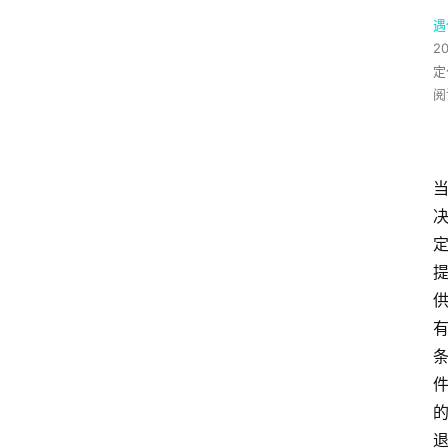
遇
2
定
阅