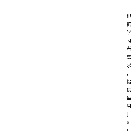
[
X
]