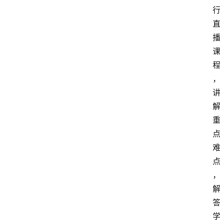
首
页
4
P
做
课
框
架
教
学
视
频
人
工