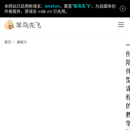
本网站已启用新域名：
bnxf.cn
，寓意“
笨鸟先飞
”，为自媒体创
作者服务，原域名 xdjk.cn 已充用。
首页
录制力