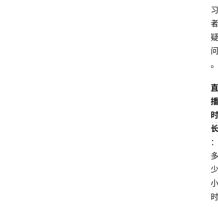
智
能
（
A
登录
注册
I
）
资
源
下
载
做
课
专
题
社