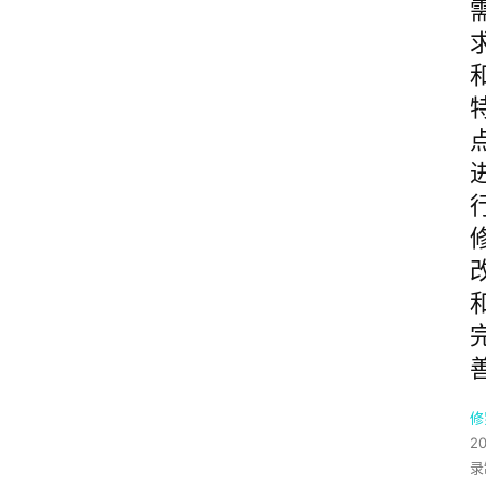
修
2
录