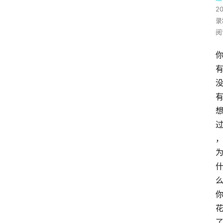
2
录
阅