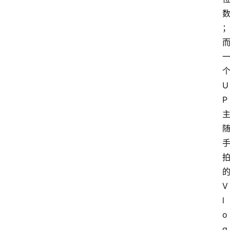
U
P
V
l
o
g