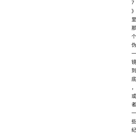
7
首
页
4
P
做
课
框
架
教
学
视