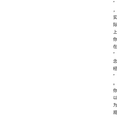
”
“
”