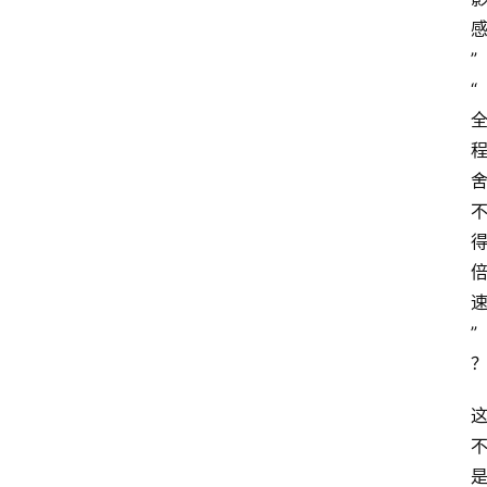
”
“
”