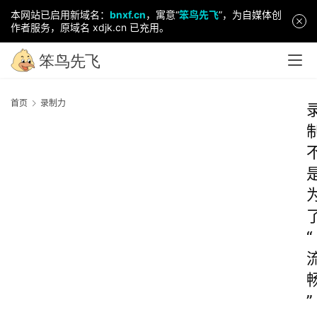
本网站已启用新域名：
bnxf.cn
，寓意“
笨鸟先飞
”，为自媒体创
作者服务，原域名 xdjk.cn 已充用。
首页
录制力
“
”