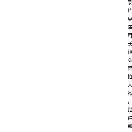
频
人
工
智
能
（
A
登录
注册
I
）
资
源
下
载
做
课