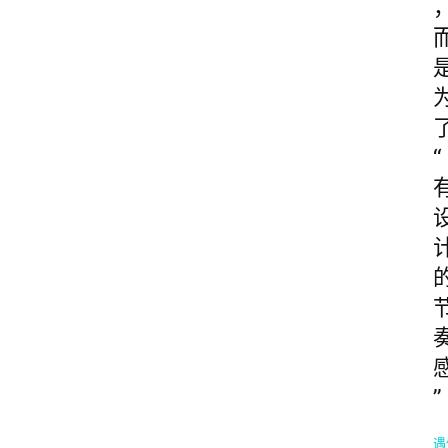
“
”
遇