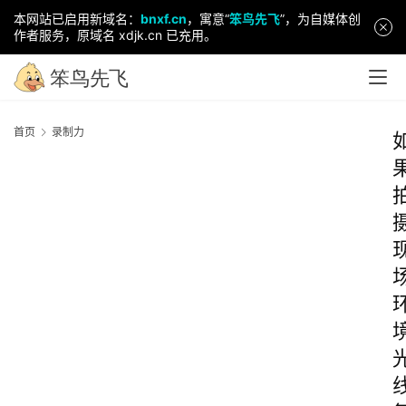
本网站已启用新域名：
bnxf.cn
，寓意“
笨鸟先飞
”，为自媒体创
作者服务，原域名 xdjk.cn 已充用。
首页
录制力