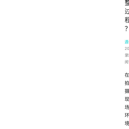
遇
2
录
阅