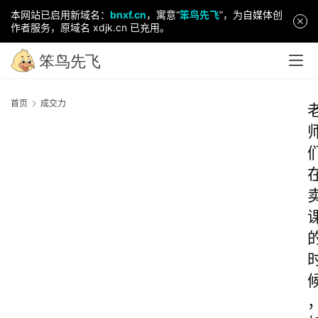
本网站已启用新域名：
bnxf.cn
，寓意“
笨鸟先飞
”，为自媒体创
作者服务，原域名 xdjk.cn 已充用。
首页
成交力