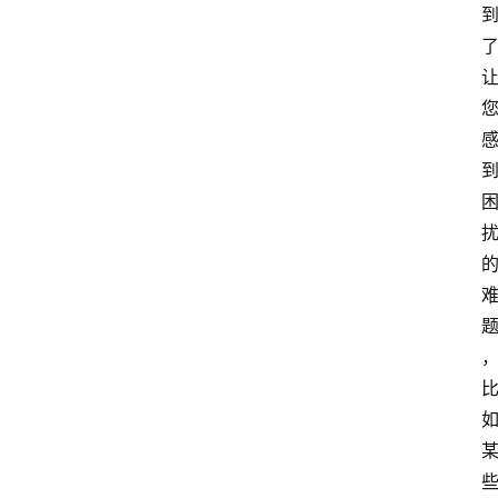
首
页
4
P
做
课
框
架
教
学
视
频
人
工