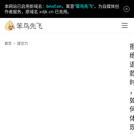
本网站已启用新域名：
bnxf.cn
，寓意“
笨鸟先飞
”，为自媒体创
作者服务，原域名 xdjk.cn 已充用。
首页
成交力