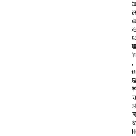
智
能
（
A
登录
注册
I
）
资
源
下
载
做
课
专
题
社