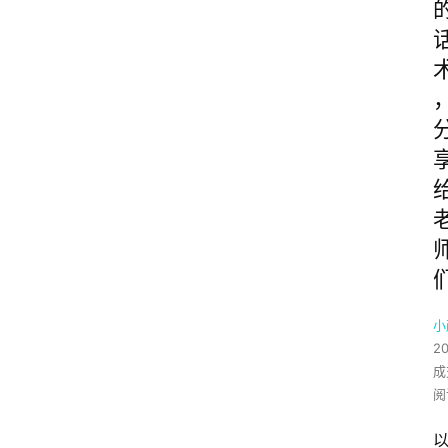
小
2
成
阅