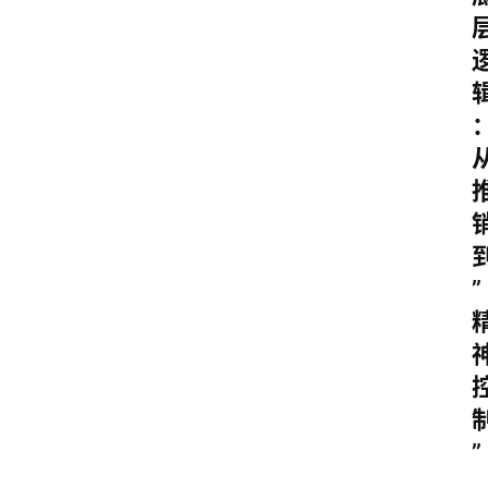
首
页
4
P
做
”
课
框
架
教
学
”
视