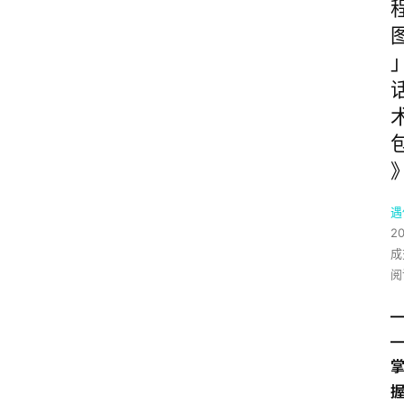
遇
2
成
阅