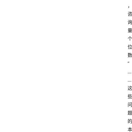
”
…
…