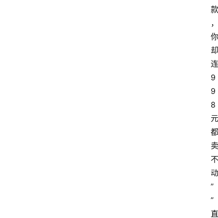
9
9
8
”
”