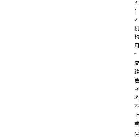
K
1
2
”
→