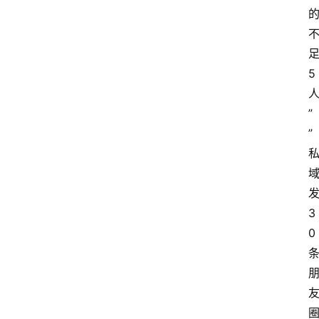
5
”
”
3
0