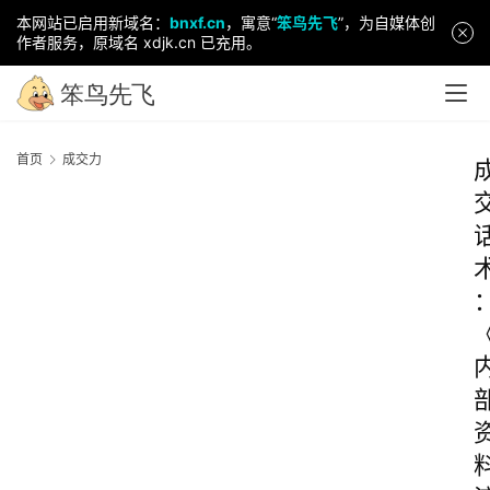
本网站已启用新域名：
bnxf.cn
，寓意“
笨鸟先飞
”，为自媒体创
作者服务，原域名 xdjk.cn 已充用。
首页
成交力